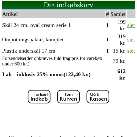
Din indkøbskurv
Artikel
#
Samlet
199
Skål 24 cm. oval cream serie 1
1
slet
kr.
319
Ompotningspakke, komplet
1
slet
kr.
Plastik underskål 17 cm.
1
15 kr.
slet
Forsendelse(der opkræves fuld fragtpris for varekøb
79 kr.
under 600 kr.)
612
I alt - inklusiv 25% moms(122,40 kr.)
kr.