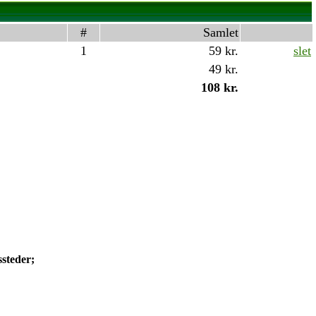
#
Samlet
1
59 kr.
slet
49 kr.
108 kr.
ssteder;