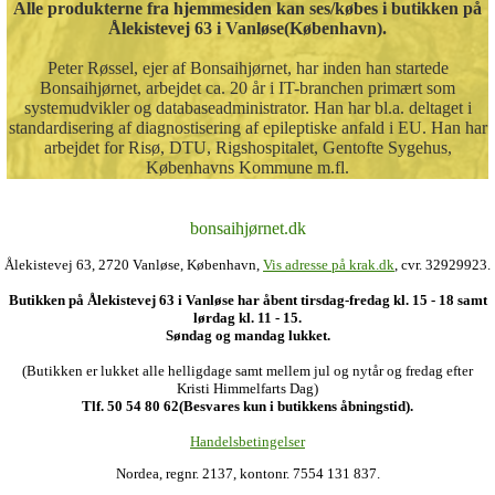
Alle produkterne fra hjemmesiden kan ses/købes i butikken på
Ålekistevej 63 i Vanløse(København).
Peter Røssel, ejer af Bonsaihjørnet, har inden han startede
Bonsaihjørnet, arbejdet ca. 20 år i IT-branchen primært som
systemudvikler og databaseadministrator. Han har bl.a. deltaget i
standardisering af diagnostisering af epileptiske anfald i EU. Han har
arbejdet for Risø, DTU, Rigshospitalet, Gentofte Sygehus,
Københavns Kommune m.fl.
bonsaihjørnet.dk
Ålekistevej 63, 2720 Vanløse, København,
Vis adresse på krak.dk
, cvr. 32929923.
Butikken på Ålekistevej 63 i Vanløse har åbent tirsdag-fredag kl. 15 - 18 samt
lørdag kl. 11 - 15.
Søndag og mandag lukket.
(Butikken er lukket alle helligdage samt mellem jul og nytår og fredag efter
Kristi Himmelfarts Dag)
Tlf. 50 54 80 62(Besvares kun i butikkens åbningstid).
Handelsbetingelser
Nordea, regnr. 2137, kontonr. 7554 131 837.