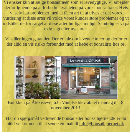
Vi ønsker kun at sælge bonsaitræer, som er levedygtige. Vi arbejder
derfor løbende på at forbedre kvaliteten på vores bonsaitræer. Hvis
vi selv har problemer med at få en art til at trives er det vores
vurdering at disse arter vil volde vores kunder store problemer og vi
indstiller derfor salget af disse arter hurtigst muligt. Samtidig er vi på
evig jagt efter nye arter.
Vi stiller ingen garantier. Der er tale om levende træer og derfor er
der altid en vis risiko forbundet med at købe et bonsaitræ hos os.
Butikken på Ålekistevej 63 i Vanløse blev åbnet mandag d. 18.
november 2013.
Har du spørgsmål vedrørende bonsai eller bonsaihjørnet.dk er du
altid velkommen til at sende en mail til
info@bonsaihjoernet.dk
.